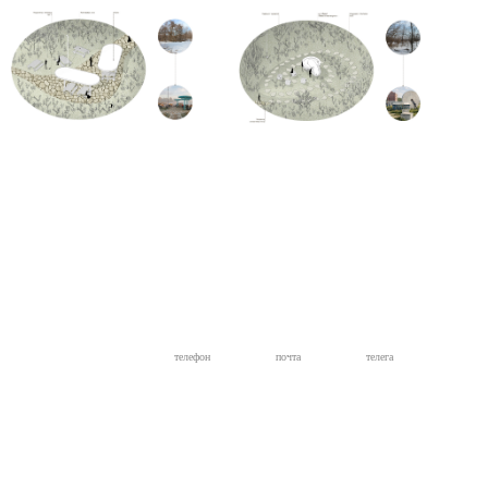
телефон
почта
телега