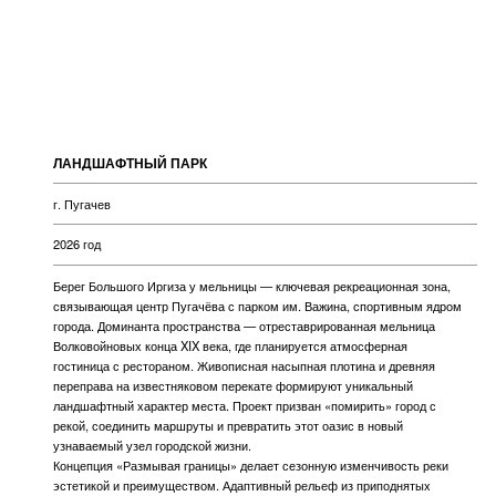
ЛАНДШАФТНЫЙ ПАРК
г. Пугачев
2026 год
Берег Большого Иргиза у мельницы — ключевая рекреационная зона,
связывающая центр Пугачёва с парком им. Важина, спортивным ядром
города. Доминанта пространства — отреставрированная мельница
Волковойновых конца XIX века, где планируется атмосферная
гостиница с рестораном. Живописная насыпная плотина и древняя
переправа на известняковом перекате формируют уникальный
ландшафтный характер места. Проект призван «помирить» город с
рекой, соединить маршруты и превратить этот оазис в новый
узнаваемый узел городской жизни.
Концепция «Размывая границы» делает сезонную изменчивость реки
эстетикой и преимуществом. Адаптивный рельеф из приподнятых
холмов в паводок становится архипелагом безопасных островков, а в
межень — сетью уютных площадок: детская зона, фудкорт с видом на
воду, солярий на траве, пикниковые поляны с гамаками. Появятся