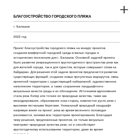
БЛАГОУСТРОЙСТВО ГОРОДСКОГО ПЛЯЖА
г. Балашов
2022 год
Проект благоустройства городского пляжа на конкурс проектов
создания комфортной городской среды в малых городах и
исторических поселениях для г. Балашов. Основной задачей проекта
было развитие рекреационного круглогодичного пространства реки как
для жителей города, так и для туристов, которые совершают сплав на
байдарках. Для решения этой задачи проектом предлагается развитие
существующих функций, создание новых прогулочных маршрутов, связь
проектной территории с существующей набережной, художественное
наполнение территории, а также сохранение ландшафтного-
визуальных качеств среды и их обогащение. Источником вдохновения
стала река Хопер или точнее ее природные качества, такие как
меандрирование, образование озер-стариц, извилистое русло реки с
высокими песчаными берегами. Уникальный природный ландшафт
напрямую влиял на проект: река во время весеннего половодья
разливается, заливая всю территорию проектирования. Благодаря
чему решения, предложенные проектом, не только визуально
повторяют природные качества реки, но и способствуют
круглогодичному использованию территории, даже во время
половодья.
Проект выполнен совместно с
Проектным бюро ТМ /project bureau