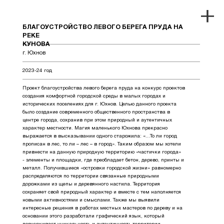
БЛАГОУСТРОЙСТВО ЛЕВОГО БЕРЕГА ПРУДА НА
РЕКЕ
КУНОВА
г. Юхнов
2023-24 год
Проект благоустройства левого берега пруда на конкурс проектов
создания комфортной городской среды в малых городах и
исторических поселениях для г. Юхнов. Целью данного проекта
было создание современного общественного пространства в
центре города, сохранив при этом природный и аутентичных
характер местности. Магия маленького Юхнова прекрасно
выражается в высказывании одного старожила: «…То ли город
прописан в лес, то ли – лес – в город». Таким образом мы хотели
привнести на данную природную территорию «частички города»
- элементы и площадки, где преобладает бетон, дерево, принты и
металл. Получившиеся «островки городской жизни» равномерно
распределяются по территории связанные природными
дорожками из щепы и деревянного настила. Территория
сохраняет свой природный характер и вместе с тем наполняется
новыми активностями и смыслами. Также мы выявили
интересные решения в работах местных мастеров по дереву и на
основании этого разработали графический язык, который
подчеркивает уникальность и аутентичность территории.
Проект выполнен совместно с
Проектным бюро ТМ /project
bureau