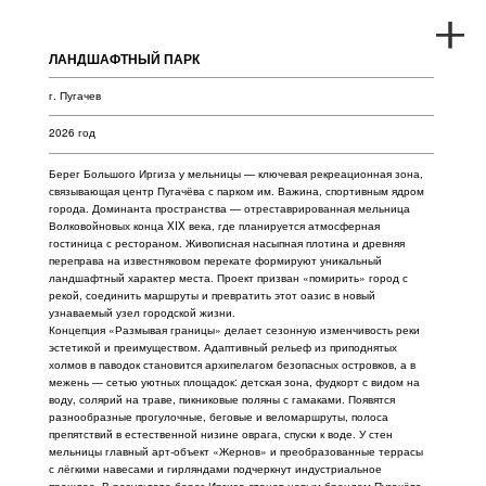
ЛАНДШАФТНЫЙ ПАРК
г. Пугачев
2026 год
Берег Большого Иргиза у мельницы — ключевая рекреационная зона,
связывающая центр Пугачёва с парком им. Важина, спортивным ядром
города. Доминанта пространства — отреставрированная мельница
Волковойновых конца XIX века, где планируется атмосферная
гостиница с рестораном. Живописная насыпная плотина и древняя
переправа на известняковом перекате формируют уникальный
ландшафтный характер места. Проект призван «помирить» город с
рекой, соединить маршруты и превратить этот оазис в новый
узнаваемый узел городской жизни.
Концепция «Размывая границы» делает сезонную изменчивость реки
эстетикой и преимуществом. Адаптивный рельеф из приподнятых
холмов в паводок становится архипелагом безопасных островков, а в
межень — сетью уютных площадок: детская зона, фудкорт с видом на
воду, солярий на траве, пикниковые поляны с гамаками. Появятся
разнообразные прогулочные, беговые и веломаршруты, полоса
препятствий в естественной низине оврага, спуски к воде. У стен
мельницы главный арт-объект «Жернов» и преобразованные террасы
с лёгкими навесами и гирляндами подчеркнут индустриальное
прошлое. В результате берег Иргиза станет новым брендом Пугачёва
и любимым общественным пространством для горожан и гостей.
Проект выполнен совместно с
Проектным бюро ТМ /project
bureau