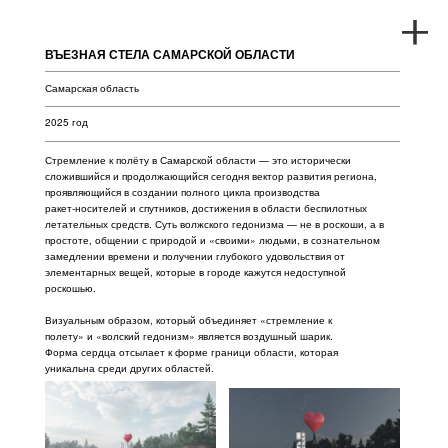
ВЪЕЗНАЯ СТЕЛА САМАРСКОЙ ОБЛАСТИ
Самарская область
2025 год
Стремление к полёту в Самарской области — это исторически
сложившийся и продолжающийся сегодня вектор развития региона,
проявляющийся в создании полного цикла производства
ракет‑носителей и спутников, достижения в области беспилотных
летательных средств. Суть волжского гедонизма — не в роскоши, а в
простоте, общении с природой и «своими» людьми, в сознательном
замедлении времени и получении глубокого удовольствия от
элементарных вещей, которые в городе кажутся недоступной
роскошью.
Визуальным образом, который объединяет «стремление к
полету» и «волский гедонизм» является воздушный шарик.
Форма сердца отсылает к форме граници области, которая
уникальна среди других областей.